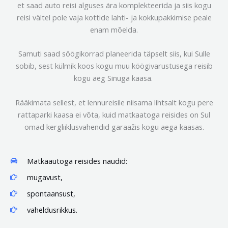
et saad auto reisi alguses ära komplekteerida ja siis kogu
reisi vältel pole vaja kottide lahti- ja kokkupakkimise peale
enam mõelda.
Samuti saad söögikorrad planeerida täpselt siis, kui Sulle
sobib, sest külmik koos kogu muu köögivarustusega reisib
kogu aeg Sinuga kaasa.
Rääkimata sellest, et lennureisile niisama lihtsalt kogu pere
rattaparki kaasa ei võta, kuid matkaatoga reisides on Sul
omad kergliiklusvahendid garaažis kogu aega kaasas.
Matkaautoga reisides naudid:
mugavust,
spontaansust,
vaheldusrikkus.