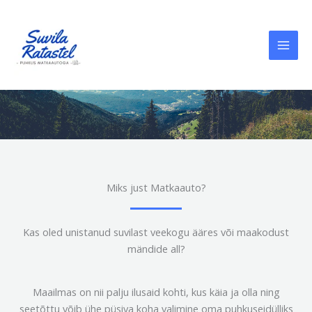
Skip
to
content
puhkus matkaautoga
Miks just Matkaauto?
Kas oled unistanud suvilast veekogu ääres või maakodust
mändide all?
Maailmas on nii palju ilusaid kohti, kus käia ja olla ning
seetõttu võib ühe püsiva koha valimine oma puhkuseidülliks