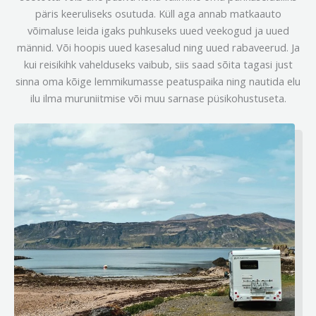
päris keeruliseks osutuda. Küll aga annab matkaauto
võimaluse leida igaks puhkuseks uued veekogud ja uued
männid. Või hoopis uued kasesalud ning uued rabaveerud. Ja
kui reisikihk vahelduseks vaibub, siis saad sõita tagasi just
sinna oma kõige lemmikumasse peatuspaika ning nautida elu
ilu ilma muruniitmise või muu sarnase püsikohustuseta.